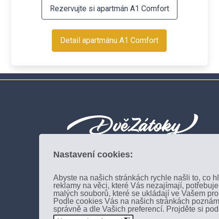
Rezervujte si apartmán A1 Comfort
Detail apartmánu A1 Comfort
Nastavení cookies:
Kovářov 48
Abyste na našich stránkách rychle našli to, co h
382 26 Kovářov
reklamy na věci, které Vás nezajímají, potřebu
malých souborů, které se ukládají ve Vašem proh
facebook
Podle cookies Vás na našich stránkách poznám
správně a dle Vašich preferencí. Projděte si po
+420 733 624 222