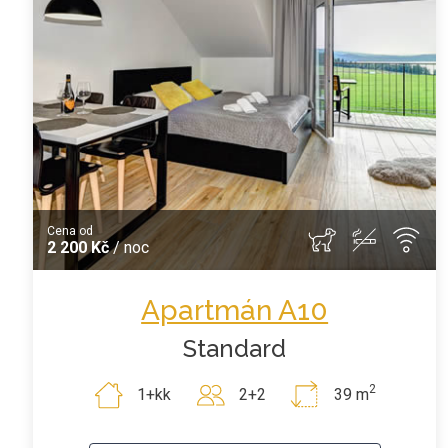
Cena od
2 200 Kč
/ noc
Apartmán A10
Standard
2
1+kk
2+2
39 m