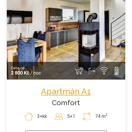
Cena od
2 800 Kč
/ noc
Apartmán A1
Comfort
2
3+kk
5+1
74 m