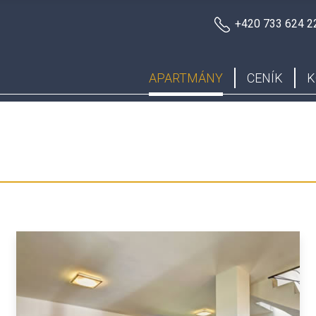
+420 733 624 2
APARTMÁNY
CENÍK
K