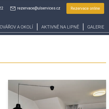
22
rezervace@ulservices.cz
Rezervace online
OVÁŘOV A OKOLÍ
AKTIVNĚ NA LIPNĚ
GALERIE