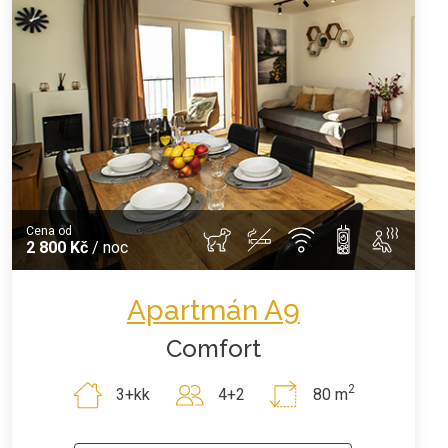
Cena od
2 800 Kč
/ noc
Apartmán A9
Comfort
2
3+kk
4+2
80 m