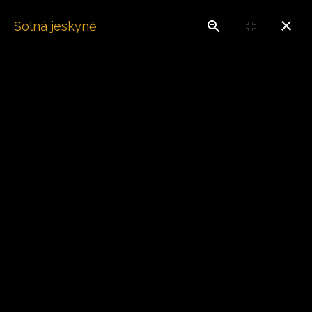
Solná jeskyně
Home
Galerie
Kam na výlet
Galerie
Kam na výlet
Wellness Frymburk