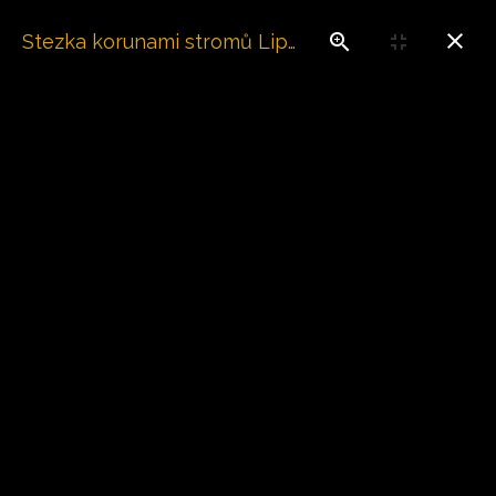
Stezka korunami stromů Lipno
Home
Galerie
Kam na výlet
Galerie
Kam na výlet
Stezka korunami stromů Lipno