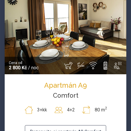
Cena od
2 800 Kč
/ noc
Apartmán A9
Comfort
2
3+kk
4+2
80 m