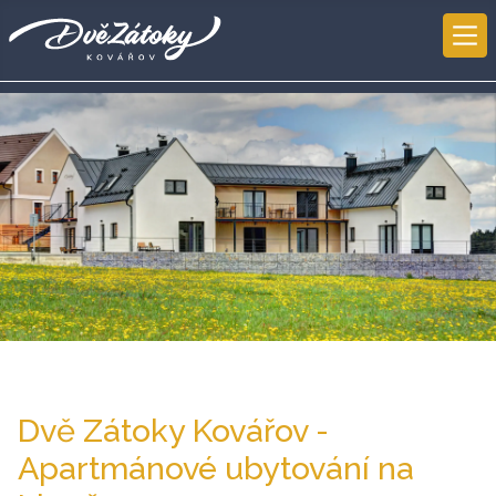
Dvě Zátoky Kovářov -
Apartmánové ubytování na