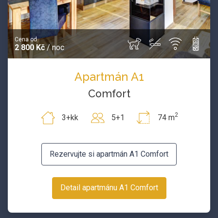
Cena od
2 800 Kč
/ noc
Apartmán A1
Comfort
2
3+kk
5+1
74 m
Rezervujte si apartmán A1 Comfort
Detail apartmánu A1 Comfort