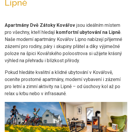
Lipně
Apartmány Dvě Zátoky Kovářov
jsou ideálním místem
pro všechny, kteří hledají
komfortní ubytování na Lipně
.
Naše moderní apartmány Kovářov Lipno nabízejí příjemné
zázemí pro rodiny, páry i skupiny přátel a díky výjimečné
poloze na špici Kovářského poloostrova si užijete krásný
výhled na přehradu i blízkost přírody.
Pokud hledáte kvalitní a klidné ubytování v Kovářově,
oceníte prostorné apartmány, moderní vybavení i zázemí
pro letní a zimní aktivity na Lipně – od úschovy kol až po
relax u krbu nebo v infrasauně.