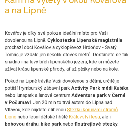
Kam na výlety v okolí Kovářova
a na Lipně
Kovářov je díky své poloze ideální místo pro Vaši
dovolenou na Lipně.
Cyklostezka Lipenská magistrála
prochází obcí Kovářov a cyklopřevoz Hrdoňov - Svatý
Tomáš je vzdále jen několik stovek metrů. Dostanete se tak
snadno i na levý břeh lipenského jezera, kde si můžete
užívat krásu lipenské přírody, ať už pěšky nebo na kole.
Pokud na Lipně trávíte Vaši dovolenou s dětmi, určitě je
potěší frymburský zábavní park
Activity Park médi Kubíka
nebo lunapark a lanové centrum
Adventure park v Černé
v Pošumaví
. Jen 20 min to trvá autem do Lipna nad
Vltavou, kde najdete olíbenou
Stezku korunami stromů
Lipno
nebo lesní dětské hřiště
Království lesa
, ale i
bobovou dráhu
,
bike park
nebo
floutrejlové stezky
.