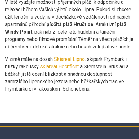
V létě využijte možnosti příjemných pláží k odpočinku a
relaxaci během Vašich výletů okolo Lipna. Pokud si chcete
užít lenošní u vody, je v docházkové vzdálenosti od našich
apartmánů přírodní
písčitá pláž Hruštice
. Atraktivní
pláž
Windy Point
, pak nabízí celé léto hudební a taneční
programy nebo filmové promítání. Téměř na všech plážích je
občerstvení, dětské atrakce nebo beach volejbalové hřiště.
V zimě máte na dosah
Skiareál Lipno
, skipark Frymburk i
blízký rakouský
skiareál Hochficht
a Sternstein. Bruslaři a
běžkaři jistě ocení blízkost a snadnou dostupnost
zamrzlého lipenského jezera nebo běžkařských tras ve
Frymburku či v rakouském Schönebenu.