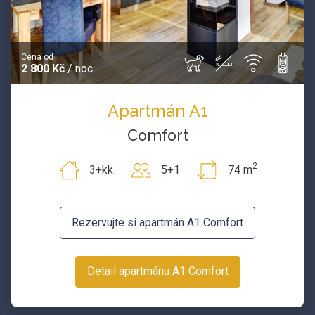
Cena od
2 800 Kč
/ noc
Apartmán A1
Comfort
2
3+kk
5+1
74 m
Rezervujte si apartmán A1 Comfort
Detail apartmánu A1 Comfort