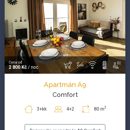
Cena od
2 800 Kč
/ noc
Apartmán A9
Comfort
2
3+kk
4+2
80 m