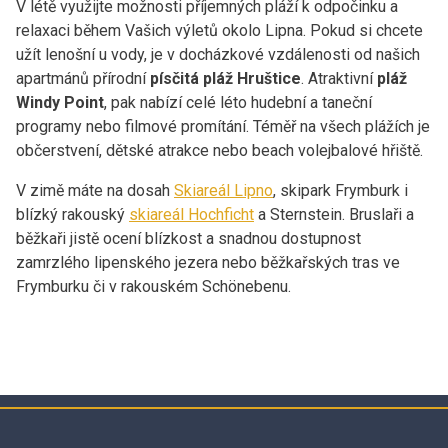
V létě využijte možnosti příjemných pláží k odpočinku a
relaxaci během Vašich výletů okolo Lipna. Pokud si chcete
užít lenošní u vody, je v docházkové vzdálenosti od našich
apartmánů přírodní
písčitá pláž Hruštice
. Atraktivní
pláž
Windy Point
, pak nabízí celé léto hudební a taneční
programy nebo filmové promítání. Téměř na všech plážích je
občerstvení, dětské atrakce nebo beach volejbalové hřiště.
V zimě máte na dosah
Skiareál Lipno
, skipark Frymburk i
blízký rakouský
skiareál Hochficht
a Sternstein. Bruslaři a
běžkaři jistě ocení blízkost a snadnou dostupnost
zamrzlého lipenského jezera nebo běžkařských tras ve
Frymburku či v rakouském Schönebenu.