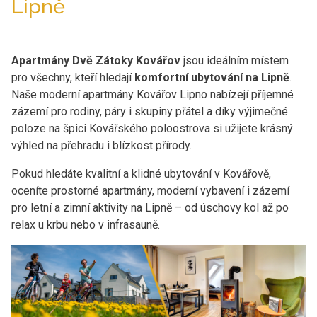
Lipně
Apartmány Dvě Zátoky Kovářov
jsou ideálním místem
pro všechny, kteří hledají
komfortní ubytování na Lipně
.
Naše moderní apartmány Kovářov Lipno nabízejí příjemné
zázemí pro rodiny, páry i skupiny přátel a díky výjimečné
poloze na špici Kovářského poloostrova si užijete krásný
výhled na přehradu i blízkost přírody.
Pokud hledáte kvalitní a klidné ubytování v Kovářově,
oceníte prostorné apartmány, moderní vybavení i zázemí
pro letní a zimní aktivity na Lipně – od úschovy kol až po
relax u krbu nebo v infrasauně.