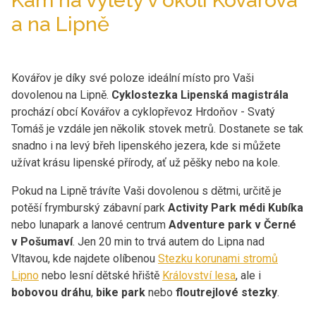
Kam na výlety v okolí Kovářova
a na Lipně
Kovářov je díky své poloze ideální místo pro Vaši
dovolenou na Lipně.
Cyklostezka Lipenská magistrála
prochází obcí Kovářov a cyklopřevoz Hrdoňov - Svatý
Tomáš je vzdále jen několik stovek metrů. Dostanete se tak
snadno i na levý břeh lipenského jezera, kde si můžete
užívat krásu lipenské přírody, ať už pěšky nebo na kole.
Pokud na Lipně trávíte Vaši dovolenou s dětmi, určitě je
potěší frymburský zábavní park
Activity Park médi Kubíka
nebo lunapark a lanové centrum
Adventure park v Černé
v Pošumaví
. Jen 20 min to trvá autem do Lipna nad
Vltavou, kde najdete olíbenou
Stezku korunami stromů
Lipno
nebo lesní dětské hřiště
Království lesa
, ale i
bobovou dráhu
,
bike park
nebo
floutrejlové stezky
.