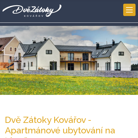
Dvě Zátoky Kovářov -
Apartmánové ubytování na